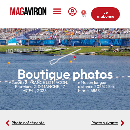
Je
0
m'abonne
Le Magazine
Boutique photos
Accueil
»
»
2
,
FRANCE LD MACON
,
» Macon longue
Photos
Mars
,
2-DIMANCHE
,
17-
distance 2025© Eric
MCF4-
,
2025
Marie-6863
Photo précédente
Photo suivante