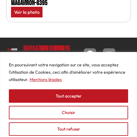
MagAviron-8395
Voir la photo
Navigation
Informations
Mon
compte
Accueil
Contact
9 impasse
Tableau
Luc
Le
Conditions
En poursuivant votre navigation sur ce site, vous acceptez
de bord
Barbier
Magazine
générales
l’utilisation de Cookies, ceci afin d'améliorer votre expérience
69640
Commandes
de ventes
utilisateur.
Mentions légales
Photos
JARNIOUX
Abonnements
Mentions
Actualités
04
légales
Tout accepter
Adresses
Vidéos
74
Détails
Podcasts
66
du
Choisir
Événements
53
compte
87
Tout refuser
contact@mediasaviron.fr