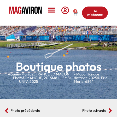
Je
0
m'abonne
Le Magazine
Boutique photos
Accueil
»
»
Mars
,
2
,
FRANCE LD MACON
,
» Macon longue
Photos
2-DIMANCHE
,
20-SM8+ - SM8+
distance 2025© Eric
UNIV
,
2025
Marie-6894
Photo précédente
Photo suivante