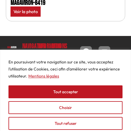
MagAviron-8419
Voir la photo
Navigation
Informations
Mon
compte
Accueil
Contact
9 impasse
Tableau
Luc
Le
Conditions
En poursuivant votre navigation sur ce site, vous acceptez
de bord
Barbier
Magazine
générales
l’utilisation de Cookies, ceci afin d'améliorer votre expérience
69640
Commandes
de ventes
utilisateur.
Mentions légales
Photos
JARNIOUX
Abonnements
Mentions
Actualités
04
légales
Tout accepter
Adresses
Vidéos
74
Détails
Podcasts
66
du
Choisir
Événements
53
compte
87
Tout refuser
contact@mediasaviron.fr