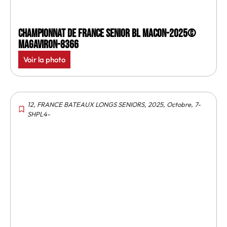
Championnat de France senior BL Macon-2025©
MagAviron-8366
Voir la photo
12
,
FRANCE BATEAUX LONGS SENIORS
,
2025
,
Octobre
,
7-
SHPL4-