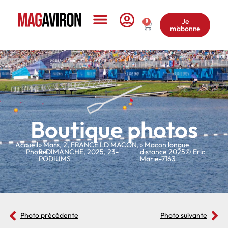
Je
0
m'abonne
Le Magazine
Boutique photos
Accueil
»
»
Mars
,
2
,
FRANCE LD MACON
,
» Macon longue
Photos
2-DIMANCHE
,
2025
,
23-
distance 2025© Eric
PODIUMS
Marie-7163
Photo précédente
Photo suivante