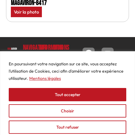
MagAviron-8417
Voir la photo
Navigation
Informations
Mon
compte
Accueil
Contact
9 impasse
Tableau
Luc
Le
Conditions
En poursuivant votre navigation sur ce site, vous acceptez
de bord
Barbier
Magazine
générales
l’utilisation de Cookies, ceci afin d'améliorer votre expérience
69640
Commandes
de ventes
utilisateur.
Mentions légales
Photos
JARNIOUX
Abonnements
Mentions
Actualités
04
légales
Tout accepter
Adresses
Vidéos
74
Détails
Podcasts
66
du
Choisir
Événements
53
compte
87
Tout refuser
contact@mediasaviron.fr