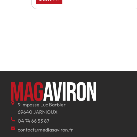
9 impasse Luc Barbier
69640 JARNIOUX
04 74 66 53 87
contact@mediasaviron.fr