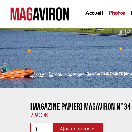
Accueil
Photos
Accueil
» Photos
»
Magazines
» [MAGAZINE PAPIER] M
[MAGAZINE PAPIER] MAGAVIRON N°34
7,90
€
Ajouter au panier