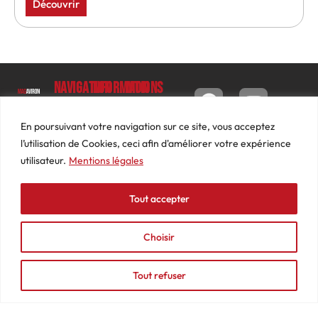
Découvrir
Navigation
Informations
Mon
compte
Accueil
Contact
9 impasse
Tableau
Luc
Le
Conditions
En poursuivant votre navigation sur ce site, vous acceptez
de bord
Barbier
Magazine
générales
l’utilisation de Cookies, ceci afin d'améliorer votre expérience
69640
Commandes
de ventes
utilisateur.
Mentions légales
Photos
JARNIOUX
Abonnements
Mentions
Actualités
04
légales
Tout accepter
Adresses
Vidéos
74
Détails
Podcasts
66
du
Choisir
Événements
53
compte
87
Tout refuser
contact@mediasaviron.fr