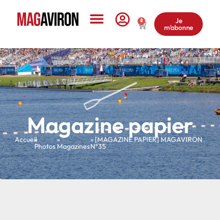
Je
0
m'abonne
Le Magazine
Magazine papier
Accueil
»
»
» [MAGAZINE PAPIER] MAGAVIRON
Photos
Magazines
N°35