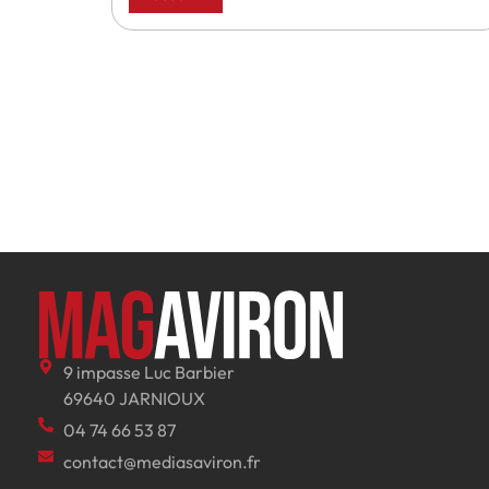
9 impasse Luc Barbier
69640 JARNIOUX
04 74 66 53 87
contact@mediasaviron.fr