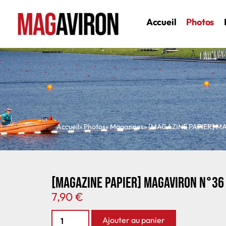
Accueil
Photos
Accueil
» Photos
»
Magazines
» [MAGAZINE PAPIER] M
[MAGAZINE PAPIER] MAGAVIRON N°36
7,90
€
Ajouter au panier