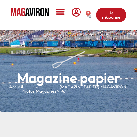
Je
0
m'abonne
Le Magazine
Magazine papier
Accueil
»
»
» [MAGAZINE PAPIER] MAGAVIRON
Photos
Magazines
N°47