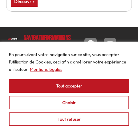
Découvrir
Navigation
Informations
Mon
compte
Accueil
Contact
9 impasse
Tableau
Luc
Le
Conditions
En poursuivant votre navigation sur ce site, vous acceptez
de bord
Barbier
Magazine
générales
l’utilisation de Cookies, ceci afin d'améliorer votre expérience
69640
Commandes
de ventes
utilisateur.
Mentions légales
Photos
JARNIOUX
Abonnements
Mentions
Actualités
04
légales
Tout accepter
Adresses
Vidéos
74
Détails
Podcasts
66
du
Choisir
Événements
53
compte
87
Tout refuser
contact@mediasaviron.fr