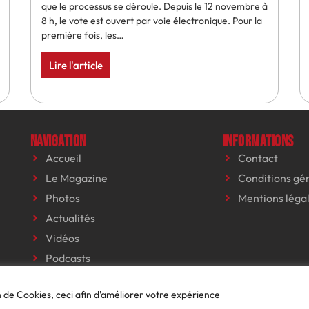
que le processus se déroule. Depuis le 12 novembre à
8 h, le vote est ouvert par voie électronique. Pour la
première fois, les…
Lire l'article
Navigation
Informations
Accueil
Contact
Le Magazine
Conditions gé
Photos
Mentions léga
Actualités
Vidéos
Podcasts
Événements
on de Cookies, ceci afin d'améliorer votre expérience