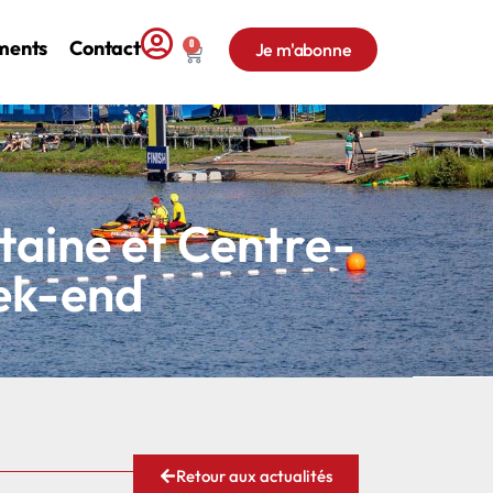
ments
Contact
0
Je m'abonne
taine et Centre-
eek-end
Retour aux actualités