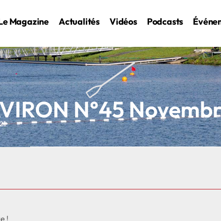
Le Magazine
Actualités
Vidéos
Podcasts
Événe
IRON N°45 Novembr
21
e !