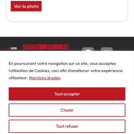
Voir la photo
Navigation
Informations
Mon
compte
Accueil
Contact
9 impasse
Tableau
Luc
Le
Conditions
En poursuivant votre navigation sur ce site, vous acceptez
de bord
Barbier
Magazine
générales
l’utilisation de Cookies, ceci afin d'améliorer votre expérience
69640
Commandes
de ventes
utilisateur.
Mentions légales
Photos
JARNIOUX
Abonnements
Mentions
Actualités
04
légales
Tout accepter
Adresses
Vidéos
74
Détails
Podcasts
66
du
Choisir
Événements
53
compte
87
Tout refuser
contact@mediasaviron.fr