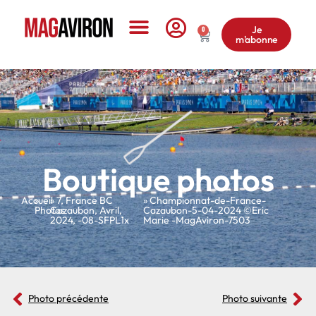
Je
0
m'abonne
Le Magazine
Boutique photos
Accueil
»
»
7
,
France BC
» Championnat-de-France-
Photos
Cazaubon
,
Avril
,
Cazaubon-5-04-2024 ©Eric
2024
,
-08-SFPL1x
Marie -MagAviron-7503
Photo précédente
Photo suivante