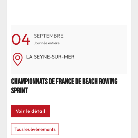
04
0
SEPTEMBRE
Journée entière
LA SEYNE-SUR-MER
g
Championnats de France de beach rowing
Cha
sprint
spri
Voir le détail
Voi
Tous les événements