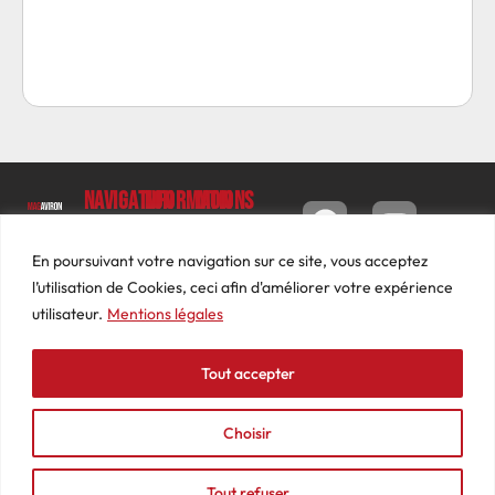
Navigation
Informations
Mon
compte
Accueil
Contact
9 impasse
Tableau
Luc
Le
Conditions
En poursuivant votre navigation sur ce site, vous acceptez
de bord
Barbier
Magazine
générales
l’utilisation de Cookies, ceci afin d'améliorer votre expérience
69640
Commandes
de ventes
utilisateur.
Mentions légales
Photos
JARNIOUX
Abonnements
Mentions
Actualités
04
légales
Tout accepter
Adresses
Vidéos
74
Détails
Podcasts
66
du
Choisir
Événements
53
compte
87
Tout refuser