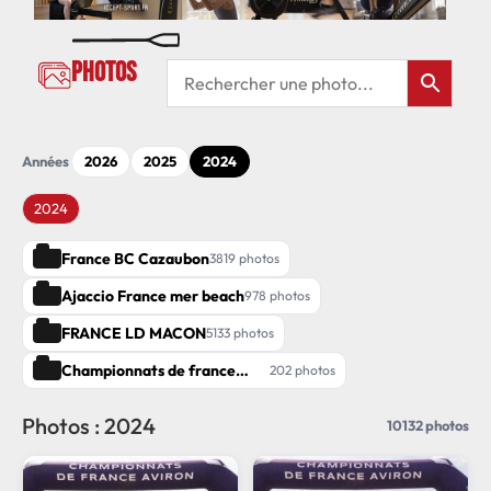
Photos
Années
2026
2025
2024
2024
France BC Cazaubon
3819 photos
Ajaccio France mer beach
978 photos
FRANCE LD MACON
5133 photos
Championnats de france
202 photos
Sprint Handi-valide Vichy
Photos : 2024
10132 photos