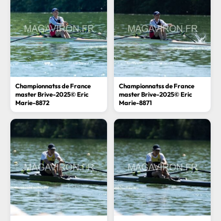
Championnatss de France
Championnatss de France
master Brive-2025© Eric
master Brive-2025© Eric
Marie-8872
Marie-8871