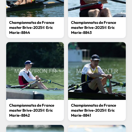
Championnatss de France
Championnatss de France
master Brive-2025© Eric
master Brive-2025© Eric
Marie-8844
Marie-8843
Championnatss de France
Championnatss de France
master Brive-2025© Eric
master Brive-2025© Eric
Marie-8842
Marie-8841