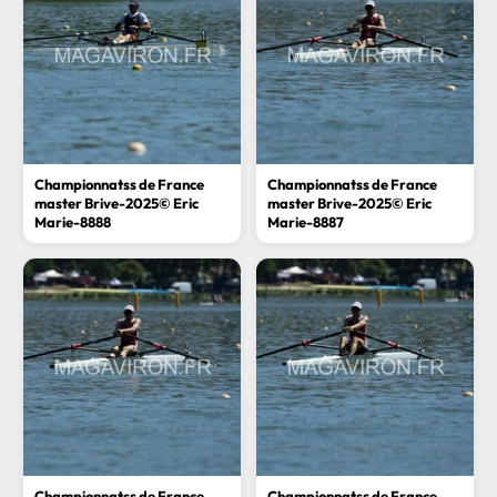
Championnatss de France
Championnatss de France
master Brive-2025© Eric
master Brive-2025© Eric
Marie-8888
Marie-8887
Championnatss de France
Championnatss de France