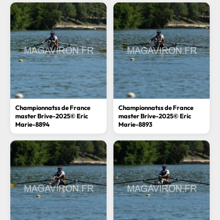
Championnatss de France
Championnatss de France
master Brive-2025© Eric
master Brive-2025© Eric
Marie-8894
Marie-8893