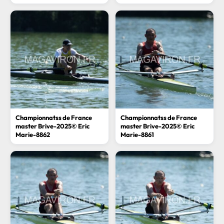
Championnatss de France
Championnatss de France
master Brive-2025© Eric
master Brive-2025© Eric
Marie-8862
Marie-8861