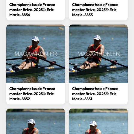
Championnatss de France
Championnatss de France
master Brive-2025© Eric
master Brive-2025© Eric
Marie-8854
Marie-8853
Championnatss de France
Championnatss de France
master Brive-2025© Eric
master Brive-2025© Eric
Marie-8852
Marie-8851