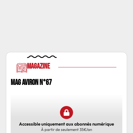
Magazine
MAG AVIRON N°67
Accessible uniquement aux abonnés numérique
À partir de seulement 35€/an