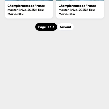
Championnatss de France
Championnatss de France
master Brive-2025© Eric
master Brive-2025© Eric
Marie-8838
Marie-8837
Page 1 / 613
Suivant