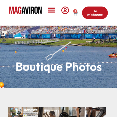
Je
0
m'abonne
Le Magazine
Boutique Photos