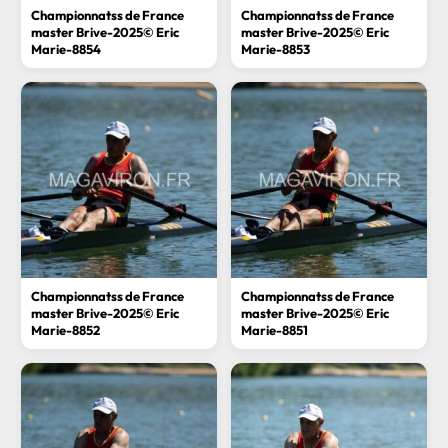
Championnatss de France
Championnatss de France
master Brive-2025© Eric
master Brive-2025© Eric
Marie-8854
Marie-8853
Championnatss de France
Championnatss de France
master Brive-2025© Eric
master Brive-2025© Eric
Marie-8852
Marie-8851