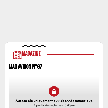
Magazine
MAG AVIRON N°67
Accessible uniquement aux abonnés numérique
À partir de seulement 35€/an