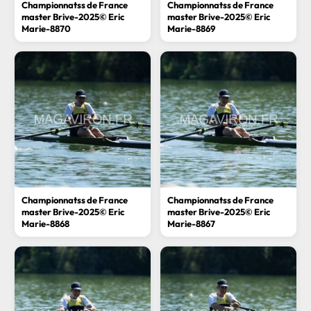
Championnatss de France
Championnatss de France
master Brive-2025© Eric
master Brive-2025© Eric
Marie-8870
Marie-8869
Championnatss de France
Championnatss de France
master Brive-2025© Eric
master Brive-2025© Eric
Marie-8868
Marie-8867