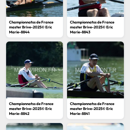
Championnatss de France
Championnatss de France
master Brive-2025© Eric
master Brive-2025© Eric
Marie-8844
Marie-8843
Championnatss de France
Championnatss de France
master Brive-2025© Eric
master Brive-2025© Eric
Marie-8842
Marie-8841