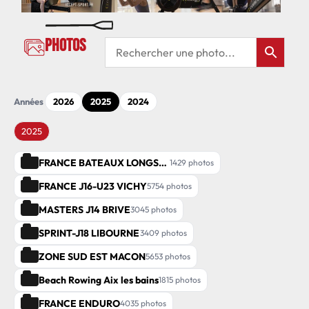
Photos
Années
2026
2025
2024
2025
FRANCE BATEAUX LONGS
1429 photos
SENIORS
FRANCE J16-U23 VICHY
5754 photos
MASTERS J14 BRIVE
3045 photos
SPRINT-J18 LIBOURNE
3409 photos
ZONE SUD EST MACON
5653 photos
Beach Rowing Aix les bains
1815 photos
FRANCE ENDURO
4035 photos