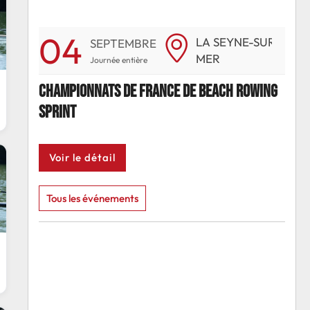
04
0
E-SUR-
LA SEYNE-SUR-
SEPTEMBRE
MER
Journée entière
owing
Championnats de France de beach rowing
Cha
sprint
spr
Voir le détail
Vo
Tous les événements