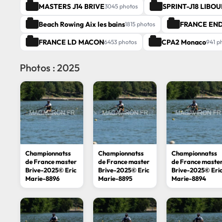
MASTERS J14 BRIVE
SPRINT-J18 LIBO
3045 photos
Beach Rowing Aix les bains
FRANCE EN
1815 photos
FRANCE LD MACON
CPA2 Monaco
6453 photos
941 p
Photos : 2025
Championnatss
Championnatss
Championnatss
de France master
de France master
de France maste
Brive-2025© Eric
Brive-2025© Eric
Brive-2025© Eri
Marie-8896
Marie-8895
Marie-8894