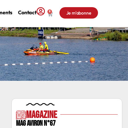
ments
Contact
0
Je m'abonne
Magazine
MAG AVIRON N°67