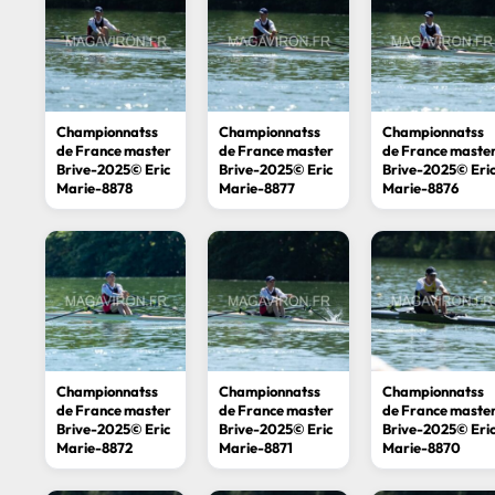
04
SEPTEMBRE
Journée entière
Championnatss
Championnatss
Championnatss
Championnats de France
de France master
de France master
de France maste
Brive-2025© Eric
Brive-2025© Eric
Brive-2025© Eri
sprint
Marie-8878
Marie-8877
Marie-8876
Voir le détail
Championnatss
Championnatss
Championnatss
de France master
de France master
de France maste
Brive-2025© Eric
Brive-2025© Eric
Brive-2025© Eri
Marie-8872
Marie-8871
Marie-8870