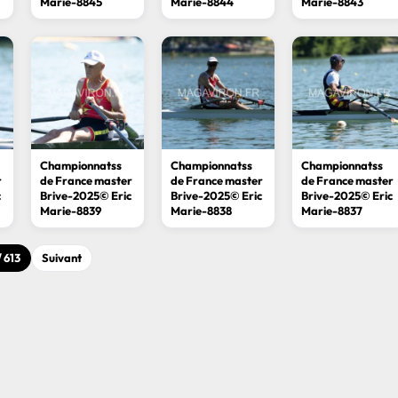
Marie-8845
Marie-8844
Marie-8843
Championnatss
Championnatss
Championnatss
r
de France master
de France master
de France master
c
Brive-2025© Eric
Brive-2025© Eric
Brive-2025© Eric
Marie-8839
Marie-8838
Marie-8837
/ 613
Suivant