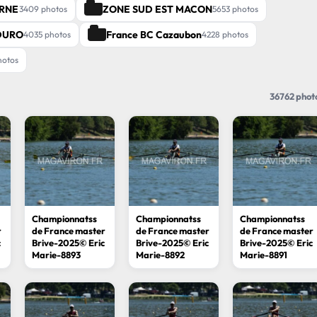
URNE
ZONE SUD EST MACON
3409 photos
5653 photos
DURO
France BC Cazaubon
4035 photos
4228 photos
hotos
36762 phot
Championnatss
Championnatss
Championnatss
r
de France master
de France master
de France master
c
Brive-2025© Eric
Brive-2025© Eric
Brive-2025© Eric
Marie-8893
Marie-8892
Marie-8891