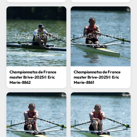
Championnatss de France
Championnatss de France
master Brive-2025© Eric
master Brive-2025© Eric
Marie-8862
Marie-8861