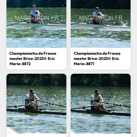
Championnatss de France
Championnatss de France
master Brive-2025© Eric
master Brive-2025© Eric
Marie-8872
Marie-8871