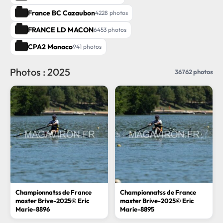
France BC Cazaubon
4228 photos
FRANCE LD MACON
6453 photos
CPA2 Monaco
941 photos
Photos : 2025
36762 photos
Championnatss de France
Championnatss de France
master Brive-2025© Eric
master Brive-2025© Eric
Marie-8896
Marie-8895