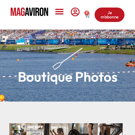
Je
0
m'abonne
Le Magazine
Boutique Photos