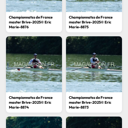
Championnatss de France
Championnatss de France
master Brive-2025© Eric
master Brive-2025© Eric
Marie-8876
Marie-8875
Championnatss de France
Championnatss de France
master Brive-2025© Eric
master Brive-2025© Eric
Marie-8874
Marie-8873