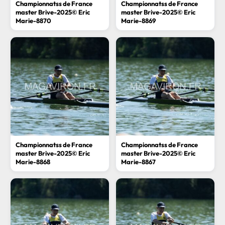
Championnatss de France
Championnatss de France
master Brive-2025© Eric
master Brive-2025© Eric
Marie-8870
Marie-8869
Championnatss de France
Championnatss de France
master Brive-2025© Eric
master Brive-2025© Eric
Marie-8868
Marie-8867