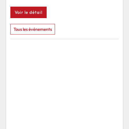
Voir le détail
Voi
Tous les événements