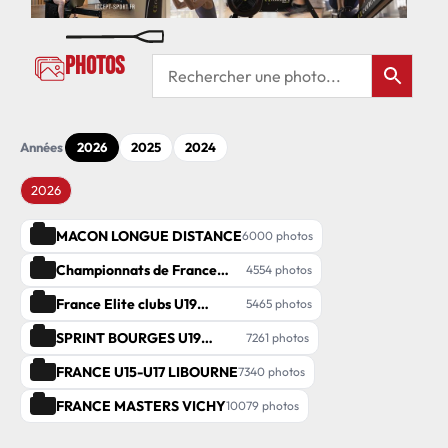
Photos
Années
2026
2025
2024
2026
MACON LONGUE DISTANCE
6000 photos
Championnats de France
4554 photos
elite individuel
France Elite clubs U19
5465 photos
Seniors Macon
SPRINT BOURGES U19
7261 photos
SENIORS MASTERS PARA
FRANCE U15-U17 LIBOURNE
7340 photos
FRANCE MASTERS VICHY
10079 photos