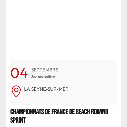
04
0
SEPTEMBRE
Journée entière
LA SEYNE-SUR-MER
g
Championnats de France de beach rowing
Cha
sprint
spri