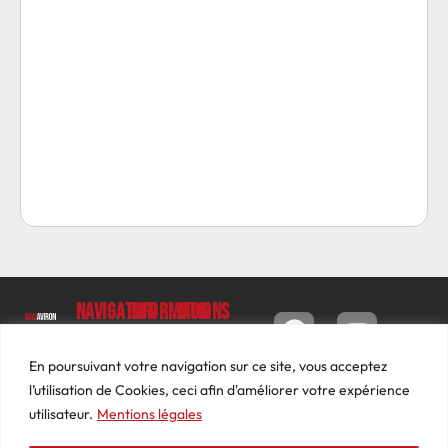
Navigation
Informations
Mon
compte
Accueil
Contact
9 impasse
Tableau
Luc
Le
Conditions
En poursuivant votre navigation sur ce site, vous acceptez
de bord
Barbier
Magazine
générales
l’utilisation de Cookies, ceci afin d'améliorer votre expérience
69640
Commandes
de ventes
utilisateur.
Mentions légales
Photos
JARNIOUX
Abonnements
Mentions
Actualités