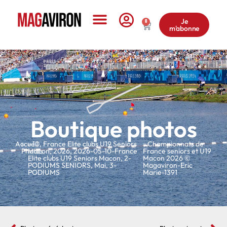
Je
0
m'abonne
Le Magazine
Boutique photos
Accueil
»
»
10
,
France Elite clubs U19 Seniors
» Championnats de
Photos
Macon
,
2026
,
2026-05-10-France
France seniors et U19
Elite clubs U19 Seniors Macon
,
2-
Macon 2026 ©
PODIUMS SENIORS
,
Mai
,
3-
Magaviron-Eric
PODIUMS
Marie-1391