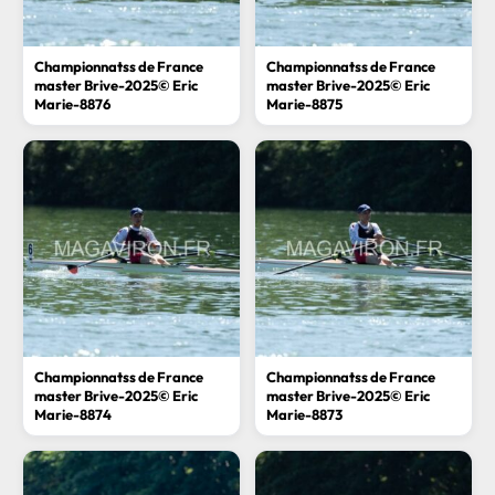
Championnatss de France
Championnatss de France
master Brive-2025© Eric
master Brive-2025© Eric
Marie-8876
Marie-8875
Championnatss de France
Championnatss de France
master Brive-2025© Eric
master Brive-2025© Eric
Marie-8874
Marie-8873