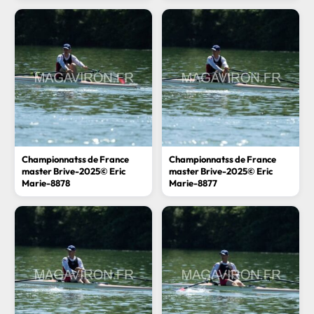
Championnatss de France
Championnatss de France
master Brive-2025© Eric
master Brive-2025© Eric
Marie-8878
Marie-8877