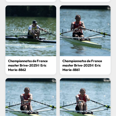
Championnatss de France
Championnatss de France
master Brive-2025© Eric
master Brive-2025© Eric
Marie-8862
Marie-8861