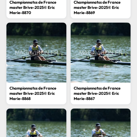
Championnatss de France
Championnatss de France
master Brive-2025© Eric
master Brive-2025© Eric
Marie-8870
Marie-8869
Championnatss de France
Championnatss de France
master Brive-2025© Eric
master Brive-2025© Eric
Marie-8868
Marie-8867