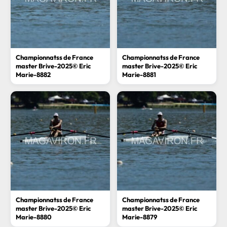
Championnatss de France
Championnatss de France
master Brive-2025© Eric
master Brive-2025© Eric
Marie-8882
Marie-8881
Championnatss de France
Championnatss de France
master Brive-2025© Eric
master Brive-2025© Eric
Marie-8880
Marie-8879