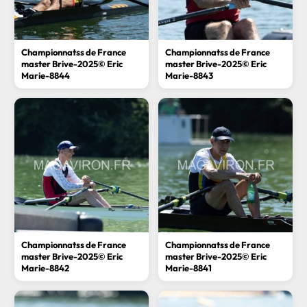
Championnatss de France
Championnatss de France
master Brive-2025© Eric
master Brive-2025© Eric
Marie-8844
Marie-8843
Championnatss de France
Championnatss de France
master Brive-2025© Eric
master Brive-2025© Eric
Marie-8842
Marie-8841