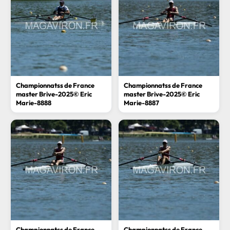
Championnatss de France
Championnatss de France
master Brive-2025© Eric
master Brive-2025© Eric
Marie-8888
Marie-8887
Championnatss de France
Championnatss de France