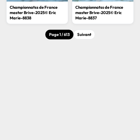
Championnatss de France
Championnatss de France
master Brive-2025© Eric
master Brive-2025© Eric
Marie-8838
Marie-8837
Page 1 / 613
Suivant