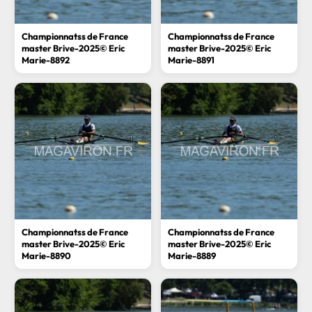
Championnatss de France
Championnatss de France
master Brive-2025© Eric
master Brive-2025© Eric
Marie-8892
Marie-8891
Championnatss de France
Championnatss de France
master Brive-2025© Eric
master Brive-2025© Eric
Marie-8890
Marie-8889