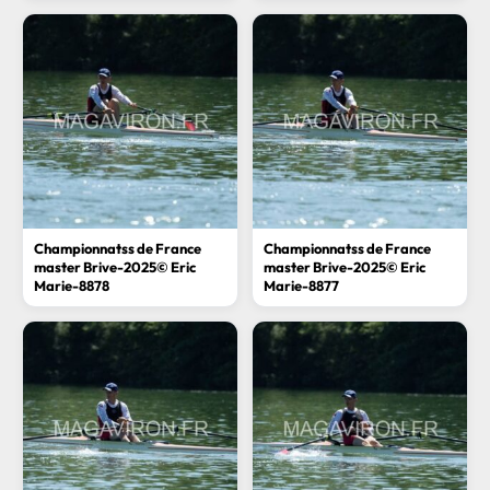
Championnatss de France
Championnatss de France
master Brive-2025© Eric
master Brive-2025© Eric
Marie-8878
Marie-8877