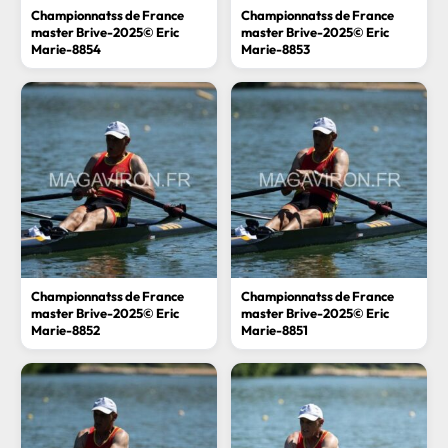
Championnatss de France
Championnatss de France
master Brive-2025© Eric
master Brive-2025© Eric
Marie-8854
Marie-8853
Championnatss de France
Championnatss de France
master Brive-2025© Eric
master Brive-2025© Eric
Marie-8852
Marie-8851