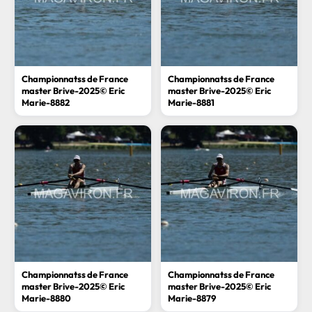
Championnatss de France
Championnatss de France
master Brive-2025© Eric
master Brive-2025© Eric
Marie-8882
Marie-8881
Championnatss de France
Championnatss de France
master Brive-2025© Eric
master Brive-2025© Eric
Marie-8880
Marie-8879