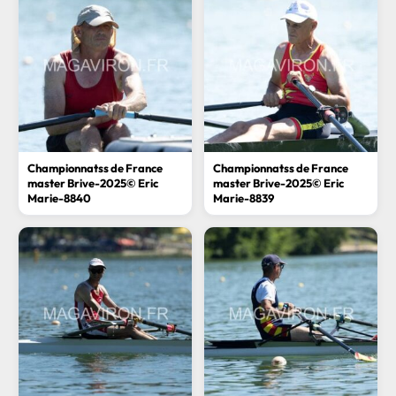
Championnatss de France
Championnatss de France
master Brive-2025© Eric
master Brive-2025© Eric
Marie-8840
Marie-8839