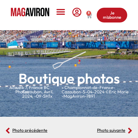
Je
0
m'abonne
Le Magazine
Boutique photos
Accueil
»
»
7
,
France BC
» Championnat-de-France-
Photos
Cazaubon
,
Avril
,
Cazaubon-5-04-2024 ©Eric Marie
2024
,
-09-SH1x
-MagAviron-7891
Photo précédente
Photo suivante