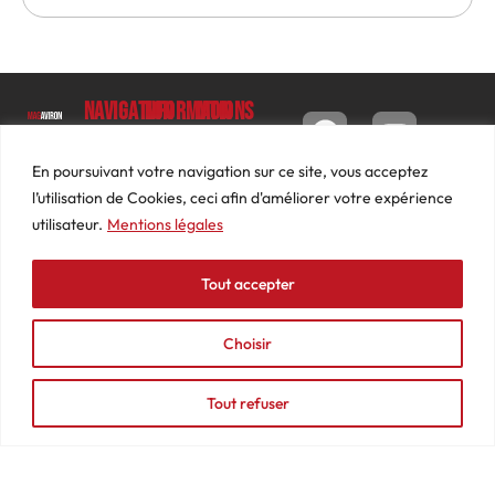
Navigation
Informations
Mon
compte
Accueil
Contact
9 impasse
Tableau
Luc
Le
Conditions
En poursuivant votre navigation sur ce site, vous acceptez
de bord
Barbier
Magazine
générales
l’utilisation de Cookies, ceci afin d'améliorer votre expérience
69640
Commandes
de ventes
utilisateur.
Mentions légales
Photos
JARNIOUX
Abonnements
Mentions
Actualités
04
légales
Tout accepter
Adresses
Vidéos
74
Détails
Podcasts
66
du
Choisir
Événements
53
compte
87
Tout refuser
contact@mediasaviron.fr
© 2025 - MAGAVIRON - Tous droits réservés - Création Agence