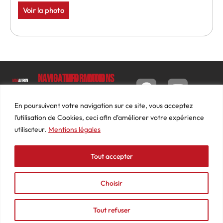
Voir la photo
Navigation
Informations
Mon
compte
Accueil
Contact
9 impasse
Tableau
Luc
Le
Conditions
En poursuivant votre navigation sur ce site, vous acceptez
de bord
Barbier
Magazine
générales
l’utilisation de Cookies, ceci afin d'améliorer votre expérience
69640
Commandes
de ventes
utilisateur.
Mentions légales
Photos
JARNIOUX
Abonnements
Mentions
Actualités
04
légales
Tout accepter
Adresses
Vidéos
74
Détails
Podcasts
66
du
Choisir
Événements
53
compte
87
Tout refuser
contact@mediasaviron.fr