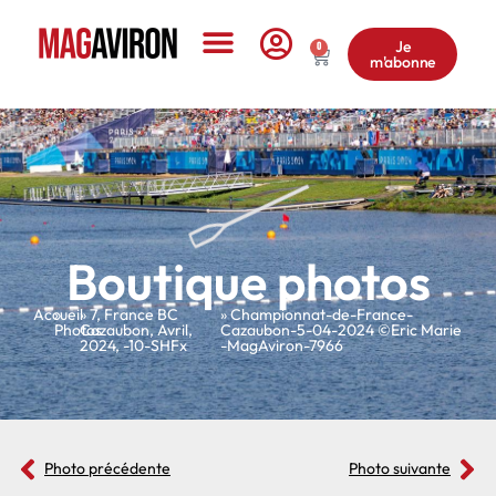
Je
0
m'abonne
Le Magazine
Boutique photos
Accueil
»
»
7
,
France BC
» Championnat-de-France-
Photos
Cazaubon
,
Avril
,
Cazaubon-5-04-2024 ©Eric Marie
2024
,
-10-SHFx
-MagAviron-7966
Photo précédente
Photo suivante