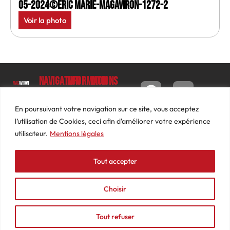
05-2024©Eric Marie-MagAviron-1272-2
Voir la photo
Navigation
Informations
Mon
compte
Accueil
Contact
9 impasse
Tableau
Luc
Le
Conditions
En poursuivant votre navigation sur ce site, vous acceptez
de bord
Barbier
Magazine
générales
l’utilisation de Cookies, ceci afin d'améliorer votre expérience
69640
Commandes
de ventes
utilisateur.
Mentions légales
Photos
JARNIOUX
Abonnements
Mentions
Actualités
04
légales
Tout accepter
Adresses
Vidéos
74
Détails
Podcasts
66
du
Choisir
Événements
53
compte
87
Tout refuser
contact@mediasaviron.fr