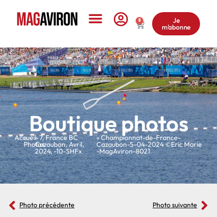
Je
0
m'abonne
Le Magazine
Boutique photos
Accueil
»
»
7
,
France BC
» Championnat-de-France-
Photos
Cazaubon
,
Avril
,
Cazaubon-5-04-2024 ©Eric Marie
2024
,
-10-SHFx
-MagAviron-8021
Photo précédente
Photo suivante