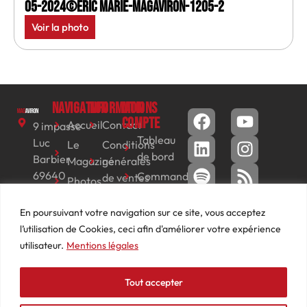
05-2024©Eric Marie-MagAviron-1205-2
Voir la photo
Navigation
Informations
Mon
compte
Accueil
Contact
9 impasse
Tableau
Luc
Le
Conditions
de bord
Barbier
Magazine
générales
69640
Commandes
de ventes
Photos
JARNIOUX
Abonnements
Mentions
Actualités
04
En poursuivant votre navigation sur ce site, vous acceptez
légales
Adresses
Vidéos
74
l’utilisation de Cookies, ceci afin d'améliorer votre expérience
Détails
Podcasts
66
utilisateur.
Mentions légales
du
Événements
53
compte
87
Tout accepter
contact@mediasaviron.fr