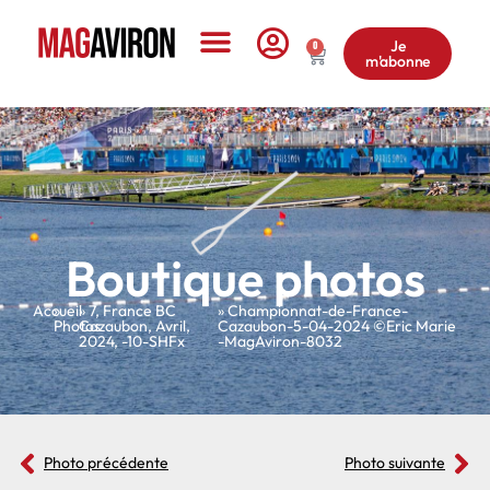
Je
0
m'abonne
Le Magazine
Boutique photos
Accueil
»
»
7
,
France BC
» Championnat-de-France-
Photos
Cazaubon
,
Avril
,
Cazaubon-5-04-2024 ©Eric Marie
2024
,
-10-SHFx
-MagAviron-8032
Photo précédente
Photo suivante