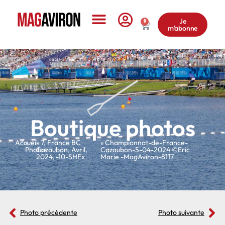
Je
0
m'abonne
Le Magazine
Boutique photos
Accueil
»
»
7
,
France BC
» Championnat-de-France-
Photos
Cazaubon
,
Avril
,
Cazaubon-5-04-2024 ©Eric
2024
,
-10-SHFx
Marie -MagAviron-8117
Photo précédente
Photo suivante