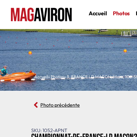
Accueil
Photos
Accueil
» Photos
»
3
,
FRANCE LD MACON
,
Mars
,
106-
Photo précédente
SKU: 1052-APNT