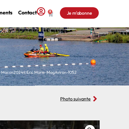
ments
Contact
0
Je m'abonne
D Macon2024©Eric Marie-MagAviron-1052
Photo suivante