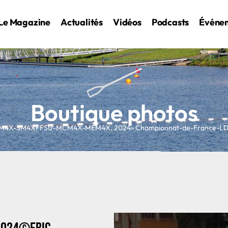
Le Magazine
Actualités
Vidéos
Podcasts
Événe
Boutique photos
SM4X-SM4XFFSU-MCM4X-MEM4X
,
2024
» Championnat-de-France-L