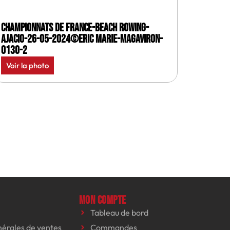
Championnats de France-Beach rowing-
Ajacio-26-05-2024©Eric Marie-MagAviron-
0130-2
Voir la photo
Mon compte
Tableau de bord
nérales de ventes
Commandes