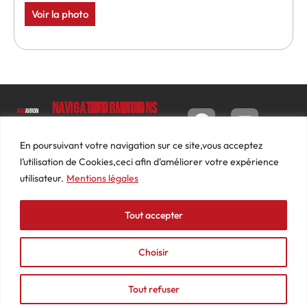
Voir la photo
Navigation
Informations
Mon
compte
Accueil
Contact
9 impasse
Tableau
Luc
Le
Conditions
En poursuivant votre navigation sur ce site,vous acceptez
de bord
Barbier
Magazine
générales
l’utilisation de Cookies,ceci afin d'améliorer votre expérience
69640
Commandes
de ventes
utilisateur.
Mentions légales
Photos
JARNIOUX
Abonnements
Mentions
Actualités
04
légales
Tout accepter
Adresses
Vidéos
74
Détails
Podcasts
66
du
Choisir
Événements
53
compte
87
Tout refuser
contact@mediasaviron.fr