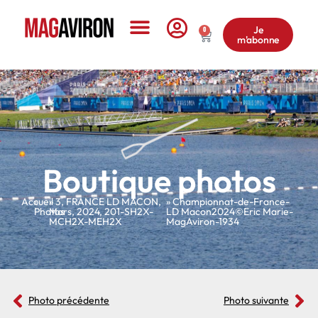
Je
0
m'abonne
Le Magazine
Boutique photos
Accueil
»
»
3
,
FRANCE LD MACON
,
» Championnat-de-France-
Photos
Mars
,
2024
,
201-SH2X-
LD Macon2024©Eric Marie-
MCH2X-MEH2X
MagAviron-1934
Photo précédente
Photo suivante