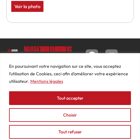
Voir la photo
Navigation
Informations
Mon
compte
Accueil
Contact
9 impasse
Tableau
Luc
Le
Conditions
En poursuivant votre navigation sur ce site, vous acceptez
de bord
Barbier
Magazine
générales
l’utilisation de Cookies, ceci afin d'améliorer votre expérience
69640
Commandes
de ventes
utilisateur.
Mentions légales
Photos
JARNIOUX
Abonnements
Mentions
Actualités
04
légales
Tout accepter
Adresses
Vidéos
74
Détails
Podcasts
66
du
Choisir
Événements
53
compte
87
Tout refuser
contact@mediasaviron.fr