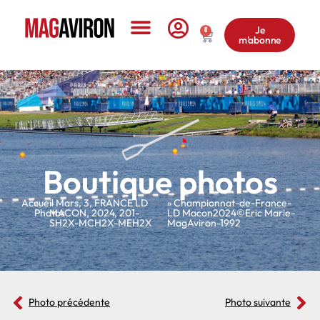
Je
0
m'abonne
Le Magazine
Boutique photos
Accueil
»
»
Mars
,
3
,
FRANCE LD
» Championnat-de-France-
Photos
MACON
,
2024
,
201-
LD Macon2024©Eric Marie-
SH2X-MCH2X-MEH2X
MagAviron-1992
Photo précédente
Photo suivante