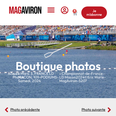
Je
0
m'abonne
Le Magazine
Boutique photos
Accueil
»
»
Mars
,
3
,
FRANCE LD
» Championnat-de-France-
Photos
MACON
,
109-PODIUMS-
LD Macon2024©Eric Marie-
Samedi
,
2024
MagAviron-5207
Photo précédente
Photo suivante