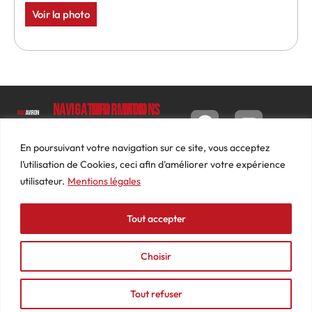
Voir la photo
Navigation
Informations
Mon
compte
Accueil
Contact
9 impasse
Tableau
Luc
Le
Conditions
En poursuivant votre navigation sur ce site, vous acceptez
de bord
Barbier
Magazine
générales
l’utilisation de Cookies, ceci afin d'améliorer votre expérience
69640
Commandes
de ventes
utilisateur.
Mentions légales
Photos
JARNIOUX
Abonnements
Mentions
Actualités
04
légales
Tout accepter
Adresses
Vidéos
74
Détails
Podcasts
66
du
Choisir
Événements
53
compte
87
Tout refuser
contact@mediasaviron.fr