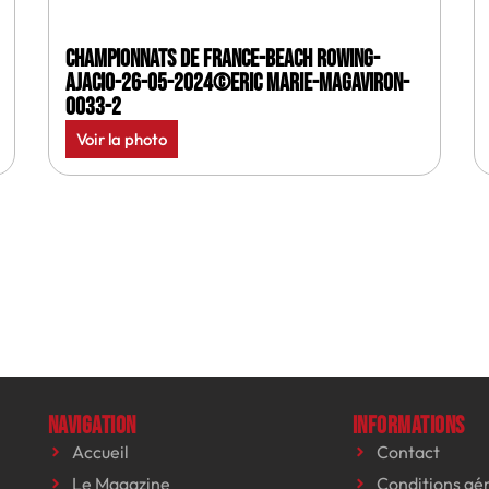
Championnats de France-Beach rowing-
Ajacio-26-05-2024©Eric Marie-MagAviron-
0033-2
Voir la photo
Navigation
Informations
Accueil
Contact
Le Magazine
Conditions gé