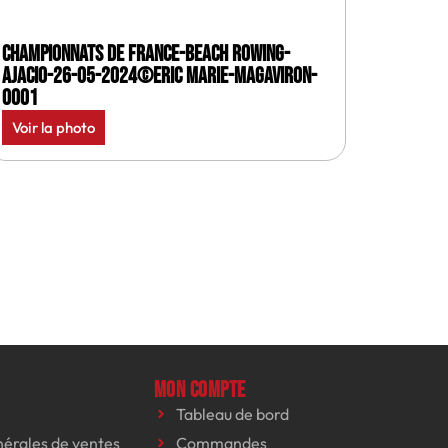
Championnats de France-Beach rowing-
Ajacio-26-05-2024©Eric Marie-MagAviron-
0001
Voir la photo
Mon compte
Tableau de bord
nérales de ventes
Commandes