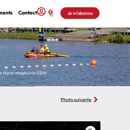
ments
Contact
0
Je m'abonne
c Marie-MagAviron-5206
Photo suivante