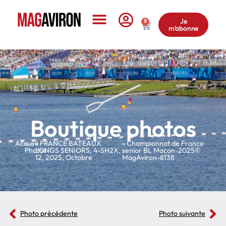
Je
0
m'abonne
Le Magazine
Boutique photos
Accueil
»
»
FRANCE BATEAUX
» Championnat de France
Photos
LONGS SENIORS
,
4-SH2X
,
senior BL Macon-2025©
12
,
2025
,
Octobre
MagAviron-8138
Photo précédente
Photo suivante