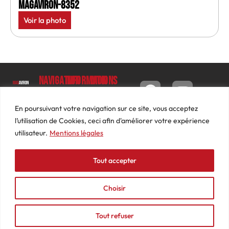
MagAviron-8352
Voir la photo
Navigation
Informations
Mon
compte
Accueil
Contact
9 impasse
Tableau
Luc
Le
Conditions
En poursuivant votre navigation sur ce site, vous acceptez
de bord
Barbier
Magazine
générales
l’utilisation de Cookies, ceci afin d'améliorer votre expérience
69640
Commandes
de ventes
utilisateur.
Mentions légales
Photos
JARNIOUX
Abonnements
Mentions
Actualités
04
légales
Tout accepter
Adresses
Vidéos
74
Détails
Podcasts
66
du
Choisir
Événements
53
compte
87
Tout refuser
contact@mediasaviron.fr