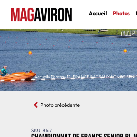
Accueil
Photos
Accueil
» Photos
»
12
,
FRANCE BATEAUX LONGS SENI
Photo précédente
SKU: 8167