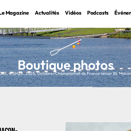
Le Magazine
Actualités
Vidéos
Podcasts
Événe
Boutique photos
ORS
,
4-SH2X
,
2025
,
Octobre
» Championnat de France senior BL Mac