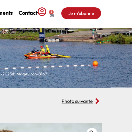
ments
Contact
0
Je m'abonne
on-2025© MagAviron-8167
Photo suivante