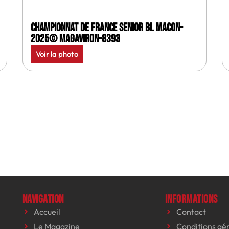
Championnat de France senior BL Macon-
2025© MagAviron-8393
Voir la photo
Navigation
Informations
Accueil
Contact
Le Magazine
Conditions gé