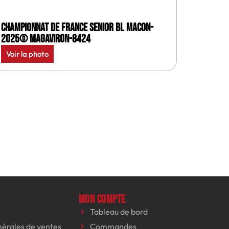
Championnat de France senior BL Macon-
2025© MagAviron-8424
Voir la photo
Mon compte
Tableau de bord
nérales de ventes
Commandes