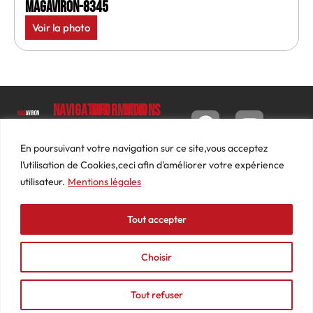
MagAviron-8345
Voir la photo
Navigation
Informations
Mon
compte
Accueil
Contact
9 impasse
Tableau
Luc
Le
Conditions
En poursuivant votre navigation sur ce site,vous acceptez
de bord
Barbier
Magazine
générales
l’utilisation de Cookies,ceci afin d'améliorer votre expérience
69640
Commandes
de ventes
utilisateur.
Mentions légales
Photos
JARNIOUX
Abonnements
Mentions
Actualités
04
légales
Tout accepter
Adresses
Vidéos
74
Détails
Podcasts
66
du
Choisir
Événements
53
compte
87
Tout refuser
contact@mediasaviron.fr