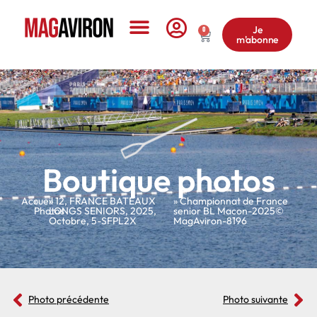
Je
0
m'abonne
Le Magazine
Boutique photos
Accueil
»
»
12
,
FRANCE BATEAUX
» Championnat de France
Photos
LONGS SENIORS
,
2025
,
senior BL Macon-2025©
Octobre
,
5-SFPL2X
MagAviron-8196
Photo précédente
Photo suivante