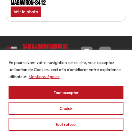
MagAviron-8412
Voir la photo
Navigation
Informations
Mon
compte
Accueil
Contact
9 impasse
Tableau
Luc
Le
Conditions
En poursuivant votre navigation sur ce site, vous acceptez
de bord
Barbier
Magazine
générales
l’utilisation de Cookies, ceci afin d'améliorer votre expérience
69640
Commandes
de ventes
utilisateur.
Mentions légales
Photos
JARNIOUX
Abonnements
Mentions
Actualités
04
légales
Tout accepter
Adresses
Vidéos
74
Détails
Podcasts
66
du
Choisir
Événements
53
compte
87
Tout refuser
contact@mediasaviron.fr