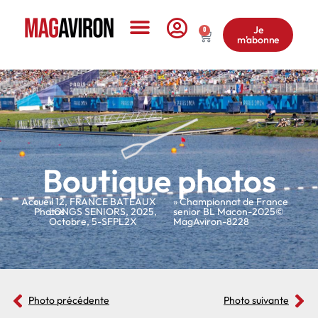
Je
0
m'abonne
Le Magazine
Boutique photos
Accueil
»
»
12
,
FRANCE BATEAUX
» Championnat de France
Photos
LONGS SENIORS
,
2025
,
senior BL Macon-2025©
Octobre
,
5-SFPL2X
MagAviron-8228
Photo précédente
Photo suivante