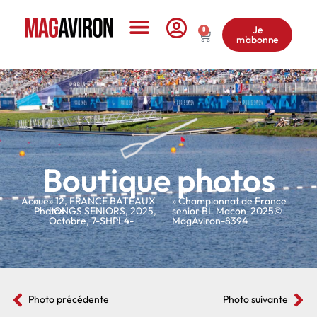
Je
0
m'abonne
Le Magazine
Boutique photos
Accueil
»
»
12
,
FRANCE BATEAUX
» Championnat de France
Photos
LONGS SENIORS
,
2025
,
senior BL Macon-2025©
Octobre
,
7-SHPL4-
MagAviron-8394
Photo précédente
Photo suivante