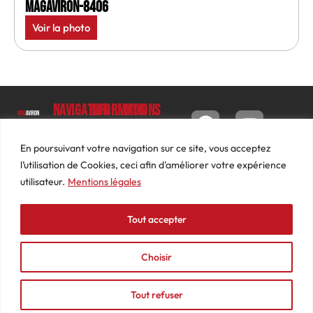
MagAviron-8406
Voir la photo
Navigation
Informations
Mon
compte
Accueil
Contact
9 impasse
Tableau
Luc
Le
Conditions
En poursuivant votre navigation sur ce site, vous acceptez
de bord
Barbier
Magazine
générales
l’utilisation de Cookies, ceci afin d'améliorer votre expérience
69640
Commandes
de ventes
utilisateur.
Mentions légales
Photos
JARNIOUX
Abonnements
Mentions
Actualités
04
légales
Tout accepter
Adresses
Vidéos
74
Détails
Podcasts
66
du
Choisir
Événements
53
compte
87
Tout refuser
contact@mediasaviron.fr