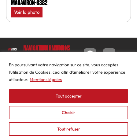
MagAviron-8382
Voir la photo
Navigation
Informations
Mon
compte
Accueil
Contact
9 impasse
Tableau
Luc
Le
Conditions
En poursuivant votre navigation sur ce site, vous acceptez
de bord
Barbier
Magazine
générales
l’utilisation de Cookies, ceci afin d'améliorer votre expérience
69640
Commandes
de ventes
utilisateur.
Mentions légales
Photos
JARNIOUX
Abonnements
Mentions
Actualités
04
légales
Tout accepter
Adresses
Vidéos
74
Détails
Podcasts
66
du
Choisir
Événements
53
compte
87
Tout refuser
contact@mediasaviron.fr