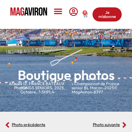
Je
0
m'abonne
Le Magazine
Boutique photos
Accueil
»
»
12
,
FRANCE BATEAUX
» Championnat de France
Photos
LONGS SENIORS
,
2025
,
senior BL Macon-2025©
Octobre
,
7-SHPL4-
MagAviron-8397
Photo précédente
Photo suivante