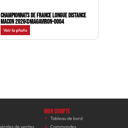
Championnats de France longue distance
Macon 2026©MagAviron-0004
Voir la photo
Mon compte
Tableau de bord
nérales de ventes
Commandes