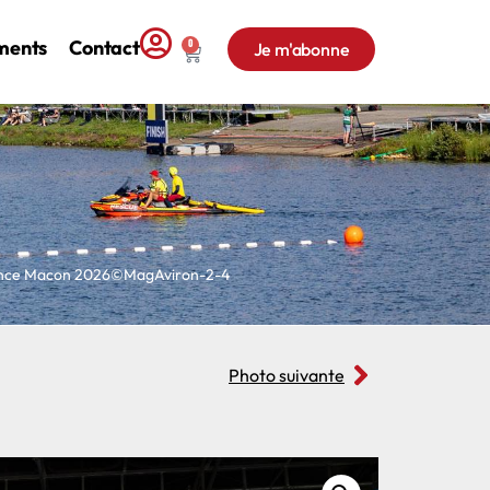
ments
Contact
0
Je m'abonne
tance Macon 2026©MagAviron-2-4
Photo suivante