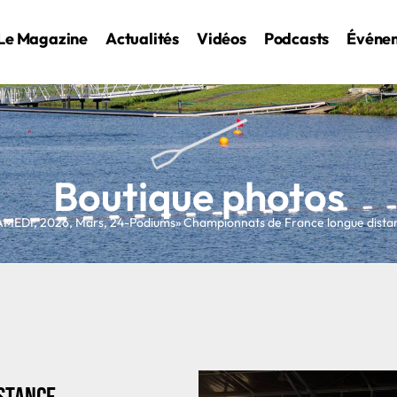
Le Magazine
Actualités
Vidéos
Podcasts
Événe
Boutique photos
AMEDI
,
2026
,
Mars
,
24-Podiums
» Championnats de France longue dis