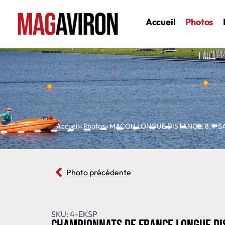
Accueil
Photos
Accueil
» Photos
»
MACON LONGUE DISTANCE
,
8
,
1-S
Photo précédente
SKU: 4-EKSP