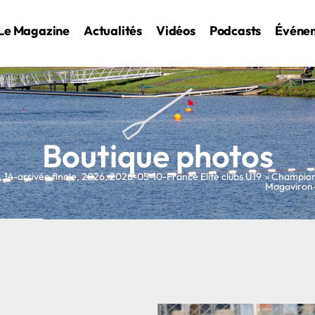
Le Magazine
Actualités
Vidéos
Podcasts
Événe
Boutique photos
,
14-arrivée finale
,
2026
,
2026-05-10-France Elite clubs U19
» Champion
Magaviron-