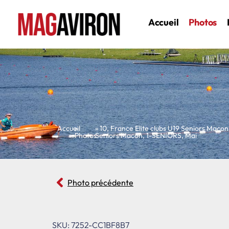
Accueil
Photos
Accueil
»
»
10
,
France Elite clubs U19 Seniors Macon
Photos
Seniors Macon
,
1-SENIORS
,
Mai
Photo précédente
SKU: 7252-CC1BF8B7