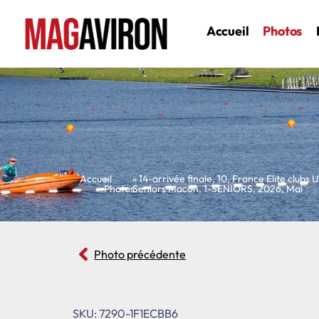
Accueil
Photos
Accueil
»
»
14-arrivée finale
,
10
,
France Elite clubs
Photos
Seniors Macon
,
1-SENIORS
,
2026
,
Mai
Photo précédente
SKU: 7290-1F1ECBB6