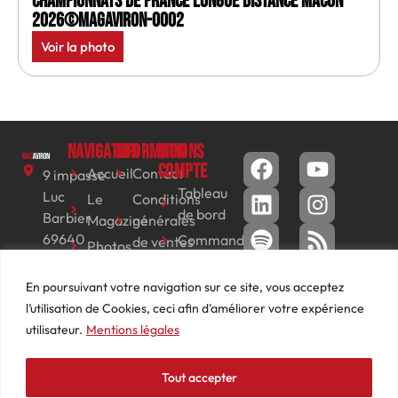
Championnats de France longue distance Macon
2026©MagAviron-0002
Voir la photo
Navigation
Informations
Mon
compte
Accueil
Contact
9 impasse
Tableau
Luc
Le
Conditions
de bord
Barbier
Magazine
générales
69640
Commandes
de ventes
Photos
JARNIOUX
Abonnements
Mentions
Actualités
04
En poursuivant votre navigation sur ce site, vous acceptez
légales
Adresses
Vidéos
74
l’utilisation de Cookies, ceci afin d'améliorer votre expérience
Détails
Podcasts
66
utilisateur.
Mentions légales
du
Événements
53
compte
87
Tout accepter
contact@mediasaviron.fr