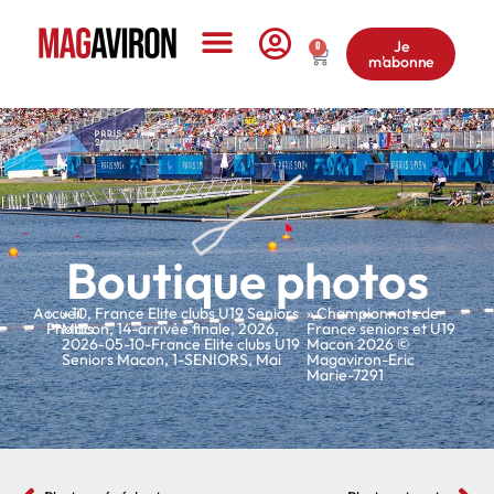
Je
0
m'abonne
Le Magazine
Boutique photos
Accueil
»
»
10
,
France Elite clubs U19 Seniors
» Championnats de
Photos
Macon
,
14-arrivée finale
,
2026
,
France seniors et U19
2026-05-10-France Elite clubs U19
Macon 2026 ©
Seniors Macon
,
1-SENIORS
,
Mai
Magaviron-Eric
Marie-7291