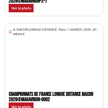
2026©MagAviron-2-7
Voir la photo
8
,
MACON LONGUE DISTANCE
,
Mars
,
1-SAMEDI
,
2026
,
20-
MEM4X
Championnats de France longue distance Macon
2026©MagAviron-0002
Voir la photo