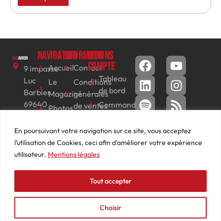
Navigation
Informations
Mon
compte
Accueil
Contact
9 impasse
Tableau
Luc
Le
Conditions
de bord
Barbier
Magazine
générales
69640
Commandes
de ventes
Photos
JARNIOUX
Abonnements
Mentions
Actualités
04
En poursuivant votre navigation sur ce site, vous acceptez
légales
Adresses
Vidéos
74
l’utilisation de Cookies, ceci afin d'améliorer votre expérience
Détails
Podcasts
66
utilisateur.
Mentions légales
du
Événements
53
compte
87
Tout accepter
contact@mediasaviron.fr
Choisir