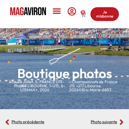
Je
0
m'abonne
Le Magazine
Boutique photos
Accueil
»
»
Juillet
,
5
,
FRANCE U15-
» Champoinnats de France
Photos
U17 LIBOURNE
,
1-U15
,
6-
J15 -U17 Libourne
U15M4X+
,
2026
2026©Eric Marie-6853
Photo précédente
Photo suivante