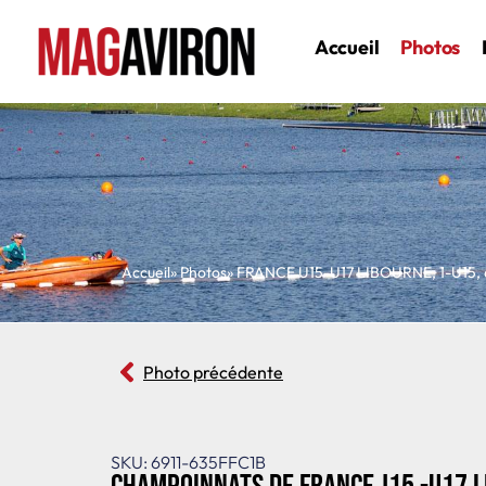
Accueil
Photos
Accueil
» Photos
»
FRANCE U15-U17 LIBOURNE
,
1-U15
,
Photo précédente
SKU: 6911-635FFC1B