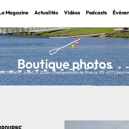
Le Magazine
Actualités
Vidéos
Podcasts
Événe
Boutique photos
6-U15M4X+
,
Juillet
,
5
,
2026
» Champoinnats de France J15 -U17 Libourn