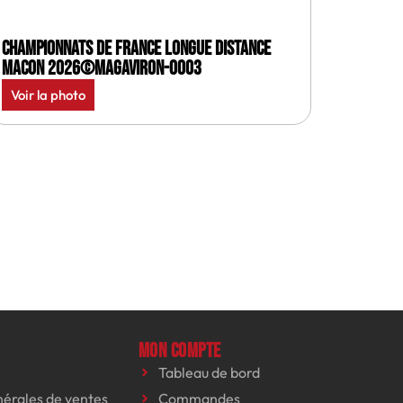
Championnats de France longue distance
Macon 2026©MagAviron-0003
Voir la photo
Mon compte
Tableau de bord
nérales de ventes
Commandes