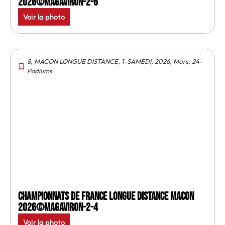
2026©MagAviron-2-6
Voir la photo
8
,
MACON LONGUE DISTANCE
,
1-SAMEDI
,
2026
,
Mars
,
24-
Podiums
Championnats de France longue distance Macon
2026©MagAviron-2-4
Voir la photo