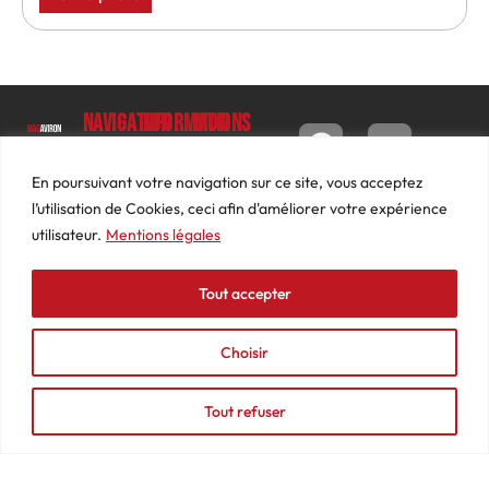
Navigation
Informations
Mon
compte
Accueil
Contact
9 impasse
Tableau
Luc
Le
Conditions
En poursuivant votre navigation sur ce site, vous acceptez
de bord
Barbier
Magazine
générales
l’utilisation de Cookies, ceci afin d'améliorer votre expérience
69640
Commandes
de ventes
utilisateur.
Mentions légales
Photos
JARNIOUX
Abonnements
Mentions
Actualités
04
légales
Tout accepter
Adresses
Vidéos
74
Détails
Podcasts
66
du
Choisir
Événements
53
compte
87
Tout refuser
contact@mediasaviron.fr