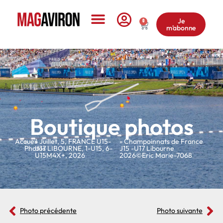
Je
0
m'abonne
Le Magazine
Boutique photos
Accueil
»
»
Juillet
,
5
,
FRANCE U15-
» Champoinnats de France
Photos
U17 LIBOURNE
,
1-U15
,
6-
J15 -U17 Libourne
U15M4X+
,
2026
2026©Eric Marie-7068
Photo précédente
Photo suivante