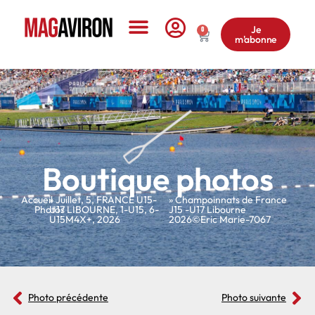
Je
0
m'abonne
Le Magazine
Boutique photos
Accueil
»
»
Juillet
,
5
,
FRANCE U15-
» Champoinnats de France
Photos
U17 LIBOURNE
,
1-U15
,
6-
J15 -U17 Libourne
U15M4X+
,
2026
2026©Eric Marie-7067
Photo précédente
Photo suivante