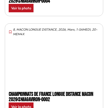
2026©MagAviron-0004
Voir la photo
8
,
MACON LONGUE DISTANCE
,
2026
,
Mars
,
1-SAMEDI
,
20-
MEM4X
Championnats de France longue distance Macon
2026©MagAviron-0002
Voir la photo