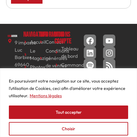
Navigation
Informations
Mon
compte
Accueil
Contact
9 impasse
Tableau
Luc
Le
Conditions
de bord
Barbier
Magazine
générales
69640
Commandes
de ventes
Photos
JARNIOUX
Abonnements
Mentions
Actualités
04
En poursuivant votre navigation sur ce site, vous acceptez
légales
Adresses
Vidéos
74
l’utilisation de Cookies, ceci afin d'améliorer votre expérience
Détails
Podcasts
66
utilisateur.
Mentions légales
du
Événements
53
compte
87
Tout accepter
contact@mediasaviron.fr
Choisir