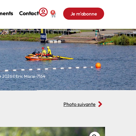
ments
Contact
0
Je m'abonne
ne 2026©Eric Marie-7164
Photo suivante