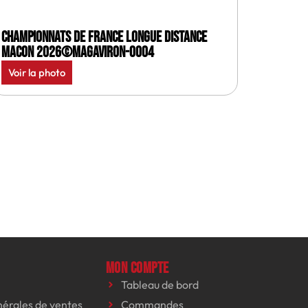
Championnats de France longue distance
Macon 2026©MagAviron-0004
Voir la photo
Mon compte
Tableau de bord
nérales de ventes
Commandes