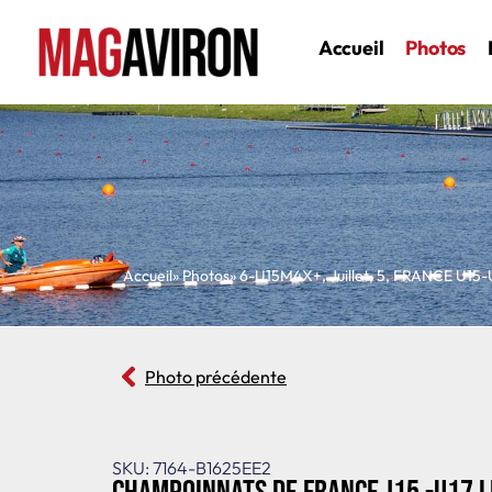
Accueil
Photos
Accueil
» Photos
»
6-U15M4X+
,
Juillet
,
5
,
FRANCE U15-
Photo précédente
SKU: 7164-B1625EE2