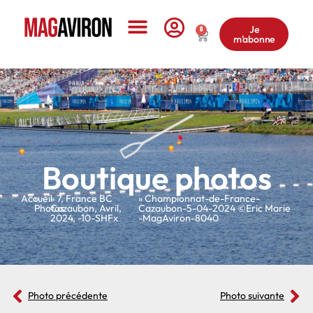
Je
0
m'abonne
Le Magazine
Boutique photos
Accueil
»
»
7
,
France BC
» Championnat-de-France-
Photos
Cazaubon
,
Avril
,
Cazaubon-5-04-2024 ©Eric Marie
2024
,
-10-SHFx
-MagAviron-8040
Photo précédente
Photo suivante