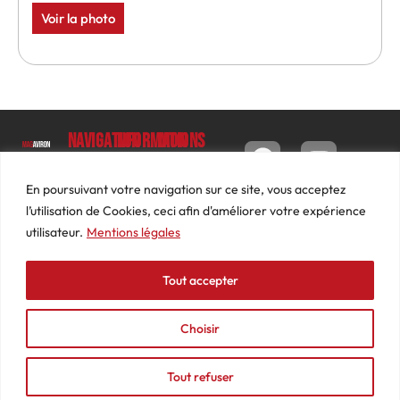
Voir la photo
Navigation
Informations
Mon
compte
Accueil
Contact
9 impasse
Tableau
Luc
Le
Conditions
En poursuivant votre navigation sur ce site, vous acceptez
de bord
Barbier
Magazine
générales
l’utilisation de Cookies, ceci afin d'améliorer votre expérience
69640
Commandes
de ventes
utilisateur.
Mentions légales
Photos
JARNIOUX
Abonnements
Mentions
Actualités
04
légales
Tout accepter
Adresses
Vidéos
74
Détails
Podcasts
66
du
Choisir
Événements
53
compte
87
Tout refuser
contact@mediasaviron.fr