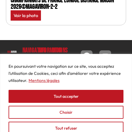
Championnats de France longue distance Macon
2026©MagAviron-2-2
Voir la photo
Navigation
Informations
Mon
compte
Accueil
Contact
9 impasse
Tableau
Luc
Le
Conditions
En poursuivant votre navigation sur ce site, vous acceptez
de bord
Barbier
Magazine
générales
l’utilisation de Cookies, ceci afin d'améliorer votre expérience
69640
Commandes
de ventes
utilisateur.
Mentions légales
Photos
JARNIOUX
Abonnements
Mentions
Actualités
04
légales
Tout accepter
Adresses
Vidéos
74
Détails
Podcasts
66
du
Choisir
Événements
53
compte
87
Tout refuser
contact@mediasaviron.fr