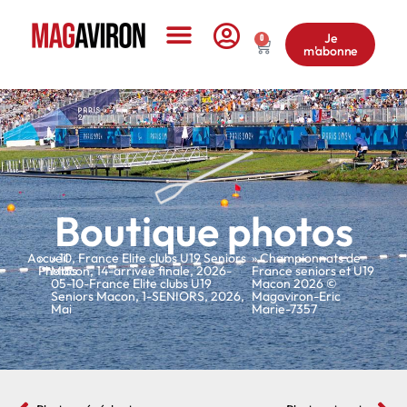
Je
0
m'abonne
Le Magazine
Boutique photos
Accueil
»
»
10
,
France Elite clubs U19 Seniors
» Championnats de
Photos
Macon
,
14-arrivée finale
,
2026-
France seniors et U19
05-10-France Elite clubs U19
Macon 2026 ©
Seniors Macon
,
1-SENIORS
,
2026
,
Magaviron-Eric
Mai
Marie-7357