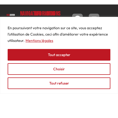
Navigation
Informations
Mon
compte
Accueil
Contact
9 impasse
Tableau
Luc
Le
Conditions
En poursuivant votre navigation sur ce site, vous acceptez
de bord
Barbier
Magazine
générales
l’utilisation de Cookies, ceci afin d'améliorer votre expérience
69640
Commandes
de ventes
utilisateur.
Mentions légales
Photos
JARNIOUX
Abonnements
Mentions
Actualités
04
légales
Tout accepter
Adresses
Vidéos
74
Détails
Podcasts
66
du
Choisir
Événements
53
compte
87
Tout refuser
contact@mediasaviron.fr
© 2025 - MAGAVIRON - Tous droits réservés - Création Agence
Web Lyon