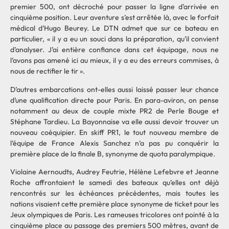
premier 500, ont décroché pour passer la ligne d’arrivée en
cinquième position. Leur aventure s’est arrêtée là, avec le forfait
médical d’Hugo Beurey. Le DTN admet que sur ce bateau en
particulier, « il y a eu un souci dans la préparation, qu’il convient
d’analyser. J’ai entière confiance dans cet équipage, nous ne
l’avons pas amené ici au mieux, il y a eu des erreurs commises, à
nous de rectifier le tir ».
D’autres embarcations ont-elles aussi laissé passer leur chance
d’une qualification directe pour Paris. En para-aviron, on pense
notamment au deux de couple mixte PR2 de Perle Bouge et
Stéphane Tardieu. La Bayonnaise va elle aussi devoir trouver un
nouveau coéquipier. En skiff PR1, le tout nouveau membre de
l’équipe de France Alexis Sanchez n’a pas pu conquérir la
première place de la finale B, synonyme de quota paralympique.
Violaine Aernoudts, Audrey Feutrie, Hélène Lefebvre et Jeanne
Roche affrontaient le samedi des bateaux qu’elles ont déjà
rencontrés sur les échéances précédentes, mais toutes les
nations visaient cette première place synonyme de ticket pour les
Jeux olympiques de Paris. Les rameuses tricolores ont pointé à la
cinquième place au passage des premiers 500 mètres, avant de