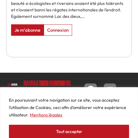
beauté si écologistes et riverains avaient été plus tolérants
et n’avaient banni les régates internationales de l’endroit.
Egalement surnommé Lac des dieux,…
Je m'abonne
Connexion
Navigation
Informations
Mon
compte
Accueil
Contact
9 impasse
Tableau
Luc
Le
Conditions
En poursuivant votre navigation sur ce site, vous acceptez
de bord
Barbier
Magazine
générales
l’utilisation de Cookies, ceci afin d'améliorer votre expérience
69640
Commandes
de ventes
utilisateur.
Mentions légales
Photos
JARNIOUX
Abonnements
Mentions
Actualités
04
légales
Tout accepter
Adresses
Vidéos
74