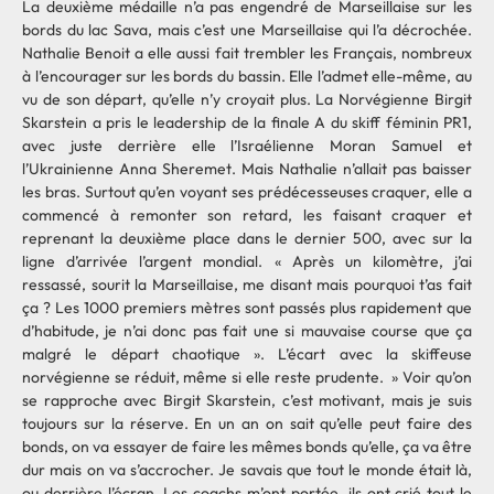
La deuxième médaille n’a pas engendré de Marseillaise sur les
bords du lac Sava, mais c’est une Marseillaise qui l’a décrochée.
Nathalie Benoit a elle aussi fait trembler les Français, nombreux
à l’encourager sur les bords du bassin. Elle l’admet elle-même, au
vu de son départ, qu’elle n’y croyait plus. La Norvégienne Birgit
Skarstein a pris le leadership de la finale A du skiff féminin PR1,
avec juste derrière elle l’Israélienne Moran Samuel et
l’Ukrainienne Anna Sheremet. Mais Nathalie n’allait pas baisser
les bras. Surtout qu’en voyant ses prédécesseuses craquer, elle a
commencé à remonter son retard, les faisant craquer et
reprenant la deuxième place dans le dernier 500, avec sur la
ligne d’arrivée l’argent mondial. « Après un kilomètre, j’ai
ressassé, sourit la Marseillaise, me disant mais pourquoi t’as fait
ça ? Les 1000 premiers mètres sont passés plus rapidement que
d’habitude, je n’ai donc pas fait une si mauvaise course que ça
malgré le départ chaotique ». L’écart avec la skiffeuse
norvégienne se réduit, même si elle reste prudente. » Voir qu’on
se rapproche avec Birgit Skarstein, c’est motivant, mais je suis
toujours sur la réserve. En un an on sait qu’elle peut faire des
bonds, on va essayer de faire les mêmes bonds qu’elle, ça va être
dur mais on va s’accrocher. Je savais que tout le monde était là,
ou derrière l’écran. Les coachs m’ont portée, ils ont crié tout le