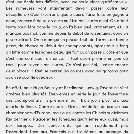
c’est une finale très difficile, avec une seule place qualificative ».
Les rameuses vont maintenant devoir passer outre leur
déception. « C’est frustrant, ajoute Laura Tarantola, on gagne à
deux, on perd à deux, on aura pu être meilleures aussi. On a tout
tenté pour être dans le coup, on l’a bien joué, crânement, et il a
manqué pas mal, comme depuis le début de la semaine, donc un
peu frustrant. On a manqué un peu de tout, de forme, de bonne
glisse, de chance au début des championnats, après tout le long
on lutte contre les lignes d’eau, qui fait qu’on passe à côté et que
c’est une contreperformance. Il faut qu’on prenne un peu de
recul, pour revenir meilleures. Ce n’est pas fini, il reste encore
deux places, il faut se serrer les coudes avec les garçons pour
qu’on se qualifie avec eux ».
En effet, pour Hugo Beurey et Ferdinand Ludwig, l’aventure s’est
arrêtée bien plus tôt. Deuxièmes en série le jour de l’ouverture
des championnats, ils prenaient part trois jours plus tard aux
quarts de finale. Contre eux les Grecs, médaillés de bronze aux
championnats d’Europe, mais aussi contre les Chinois quatrièmes
l’an dernier à Racice et les Tchèques quatrièmes eux aussi, mais
aux Europe… Des concurrents qui ont rapidement pris
l’ascendant face aux Français qui, troisièmes au passage du