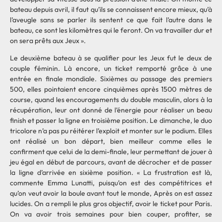
bateau depuis avril, il faut qu’ils se connaissent encore mieux, qu’à
l’aveugle sans se parler ils sentent ce que fait l’autre dans le
bateau, ce sont les kilomètres qui le feront. On va travailler dur et
on sera prêts aux Jeux ».
Le deuxième bateau à se qualifier pour les Jeux fut le deux de
couple féminin. Là encore, un ticket remporté grâce à une
entrée en finale mondiale. Sixièmes au passage des premiers
500, elles pointaient encore cinquièmes après 1500 mètres de
course, quand les encouragements du double masculin, alors à la
récupération, leur ont donné de l’énergie pour réaliser un beau
finish et passer la ligne en troisième position. Le dimanche, le duo
tricolore n’a pas pu réitérer l’exploit et monter sur le podium. Elles
ont réalisé un bon départ, bien meilleur comme elles le
confirment que celui de la demi-finale, leur permettant de jouer à
jeu égal en début de parcours, avant de décrocher et de passer
la ligne d’arrivée en sixième position. « La frustration est là,
commente Emma Lunatti, puisqu’on est des compétitrices et
qu’on veut avoir la boule avant tout le monde, Après on est assez
lucides. On a rempli le plus gros objectif, avoir le ticket pour Paris.
On va avoir trois semaines pour bien couper, profiter, se