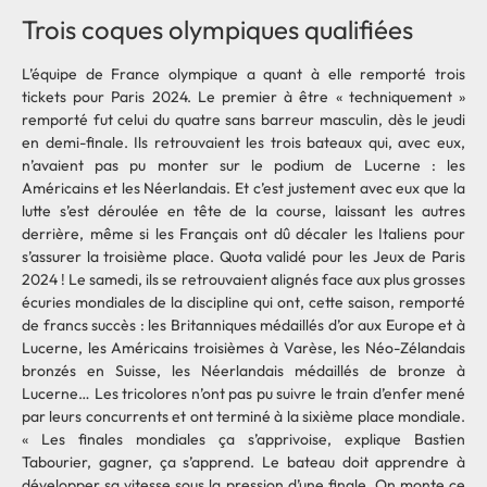
Trois coques olympiques qualifiées
L’équipe de France olympique a quant à elle remporté trois
tickets pour Paris 2024. Le premier à être « techniquement »
remporté fut celui du quatre sans barreur masculin, dès le jeudi
en demi-finale. Ils retrouvaient les trois bateaux qui, avec eux,
n’avaient pas pu monter sur le podium de Lucerne : les
Américains et les Néerlandais. Et c’est justement avec eux que la
lutte s’est déroulée en tête de la course, laissant les autres
derrière, même si les Français ont dû décaler les Italiens pour
s’assurer la troisième place. Quota validé pour les Jeux de Paris
2024 ! Le samedi, ils se retrouvaient alignés face aux plus grosses
écuries mondiales de la discipline qui ont, cette saison, remporté
de francs succès : les Britanniques médaillés d’or aux Europe et à
Lucerne, les Américains troisièmes à Varèse, les Néo-Zélandais
bronzés en Suisse, les Néerlandais médaillés de bronze à
Lucerne… Les tricolores n’ont pas pu suivre le train d’enfer mené
par leurs concurrents et ont terminé à la sixième place mondiale.
« Les finales mondiales ça s’apprivoise, explique Bastien
Tabourier, gagner, ça s’apprend. Le bateau doit apprendre à
développer sa vitesse sous la pression d’une finale. On monte ce