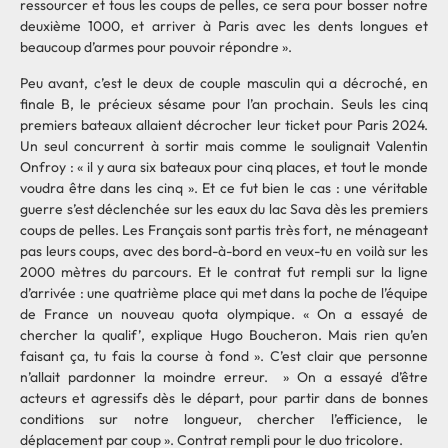
ressourcer et tous les coups de pelles, ce sera pour bosser notre
deuxième 1000, et arriver à Paris avec les dents longues et
beaucoup d’armes pour pouvoir répondre ».
Peu avant, c’est le deux de couple masculin qui a décroché, en
finale B, le précieux sésame pour l’an prochain. Seuls les cinq
premiers bateaux allaient décrocher leur ticket pour Paris 2024.
Un seul concurrent à sortir mais comme le soulignait Valentin
Onfroy : « il y aura six bateaux pour cinq places, et tout le monde
voudra être dans les cinq ». Et ce fut bien le cas : une véritable
guerre s’est déclenchée sur les eaux du lac Sava dès les premiers
coups de pelles. Les Français sont partis très fort, ne ménageant
pas leurs coups, avec des bord-à-bord en veux-tu en voilà sur les
2000 mètres du parcours. Et le contrat fut rempli sur la ligne
d’arrivée : une quatrième place qui met dans la poche de l’équipe
de France un nouveau quota olympique. « On a essayé de
chercher la qualif’, explique Hugo Boucheron. Mais rien qu’en
faisant ça, tu fais la course à fond ». C’est clair que personne
n’allait pardonner la moindre erreur. » On a essayé d’être
acteurs et agressifs dès le départ, pour partir dans de bonnes
conditions sur notre longueur, chercher l’efficience, le
déplacement par coup ». Contrat rempli pour le duo tricolore.