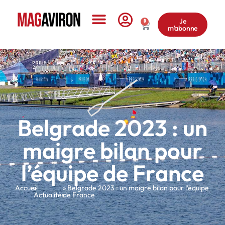
Je
0
m'abonne
Le Magazine
Belgrade 2023 : un
maigre bilan pour
l’équipe de France
Accueil
»
» Belgrade 2023 : un maigre bilan pour l’équipe
Actualités
de France