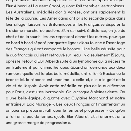
Elur Alberdi et Laurent Cadot, qui ont fait trembler les tricolores.
Les Australiens, médaillés d’or à Varèse, ont pris rapidement la
tête de la course. Les Américains ont pris la seconde place dans
leur sillage, laissant les Britanniques et les Français se disputer la
troisième marche du podium. S’en est suivi, à distance, un jeu du
chat et de la souris, les uns repassant devant les autres, pour que
ce bord à bord séparé par quatre lignes d’eau tourne à l’avantage
des Français qui ont remporté le bronze. Une belle réussite pour
le duo français qui s’est retrouvé sur l’eau il y a seulement 15 jours,
après le retour d’Elur Alberdi suite à un lymphome qui a nécessité
un traitement par chimiothérapie. Quand on demande aux deux
rameurs quelle est la plus belle médaille, entre l’or à Racice ou le
bronze ici, la réponse est unanime : « celle-ci, elle a le goût de la
vie et de l’espoir. Avoir cette médaille en plus de la qualification
pour Paris, c’est juste incroyable. On la croque à pleines dents. On
a une belle équipe, à quatre avec Guylaine Marchand et notre
entraîneur Loïc Mariage ». Les deux Français ont maintenant un
an pour se préparer, rattraper le temps et progresser. « Ce qu’on
a fait en si peu de temps, ajoute Elur Alberdi, c’est énorme, on a
une grosse marge de progression ».